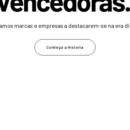
V
e
n
c
e
d
o
|
amos marcas e empresas a destacarem-se na era dig
Conheça a História