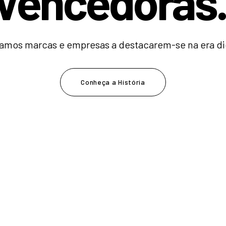
V
e
n
c
e
d
o
|
amos marcas e empresas a destacarem-se na era dig
Conheça a História