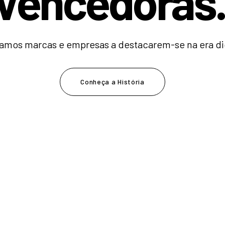
V
e
n
c
e
d
o
r
a
|
amos marcas e empresas a destacarem-se na era dig
Conheça a História