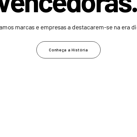
V
e
n
c
e
d
o
|
amos marcas e empresas a destacarem-se na era dig
Conheça a História