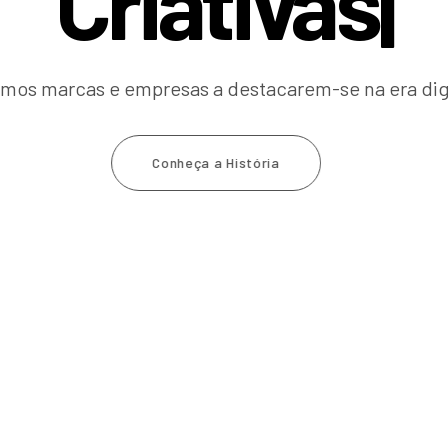
C
r
i
a
t
i
v
a
s
.
|
amos marcas e empresas a destacarem-se na era dig
Conheça a História