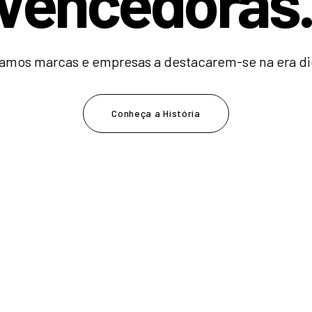
V
e
n
c
e
d
o
r
|
amos marcas e empresas a destacarem-se na era dig
Conheça a História