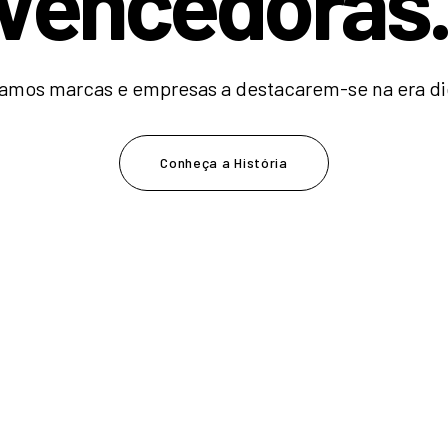
V
e
n
c
e
d
|
amos marcas e empresas a destacarem-se na era dig
Conheça a História