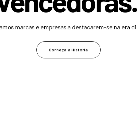
V
e
n
c
e
d
o
r
a
s
amos marcas e empresas a destacarem-se na era dig
Conheça a História