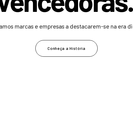
V
e
n
c
|
amos marcas e empresas a destacarem-se na era dig
Conheça a História