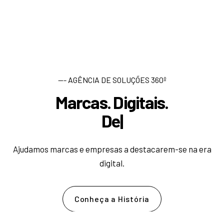
--- AGÊNCIA DE SOLUÇÕES 360º
Marcas. Digitais.
D
e
s
e
n
v
o
l
|
Ajudamos marcas e empresas a destacarem-se na era
digital.
Conheça a História