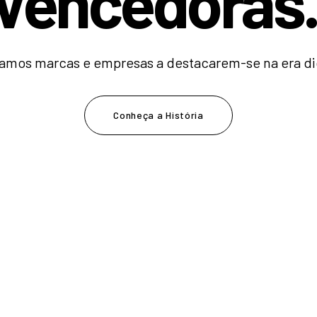
V
e
n
c
e
|
amos marcas e empresas a destacarem-se na era dig
Conheça a História