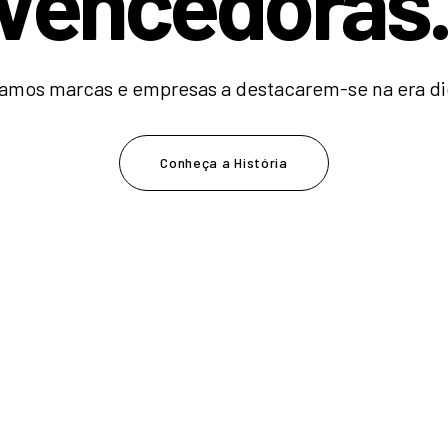
V
e
n
c
e
d
o
r
a
|
amos marcas e empresas a destacarem-se na era dig
Conheça a História