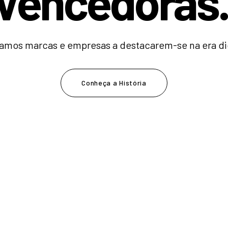
V
e
n
c
e
d
o
r
|
amos marcas e empresas a destacarem-se na era dig
Conheça a História