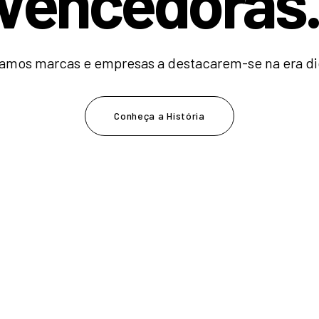
V
e
n
c
e
d
|
amos marcas e empresas a destacarem-se na era dig
Conheça a História