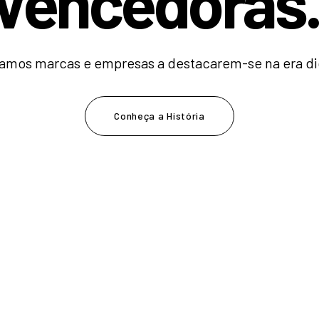
V
e
n
c
e
d
|
amos marcas e empresas a destacarem-se na era dig
Conheça a História