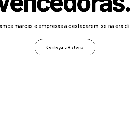
V
e
n
c
e
d
o
|
amos marcas e empresas a destacarem-se na era dig
Conheça a História