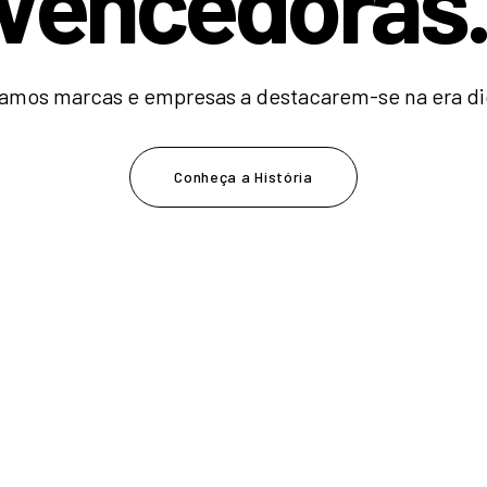
V
e
n
c
e
|
amos marcas e empresas a destacarem-se na era dig
Conheça a História