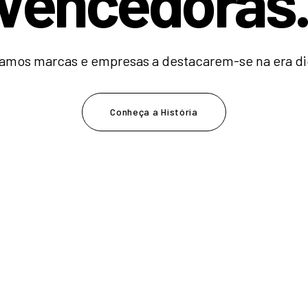
V
e
n
c
e
d
o
r
|
amos marcas e empresas a destacarem-se na era dig
Conheça a História