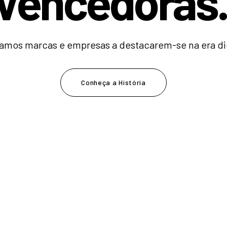
V
e
n
c
e
d
o
r
|
amos marcas e empresas a destacarem-se na era dig
Conheça a História