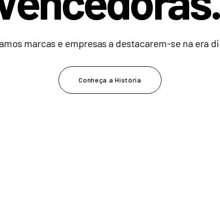
V
e
n
c
e
d
o
r
a
|
amos marcas e empresas a destacarem-se na era dig
Conheça a História