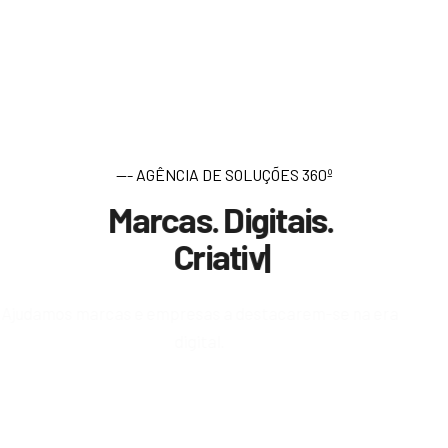
--- AGÊNCIA DE SOLUÇÕES 360º
Marcas. Digitais.
C
r
i
a
t
i
v
a
s
.
|
Ajudamos marcas e empresas a destacarem-se na era
digital.
Conheça a História