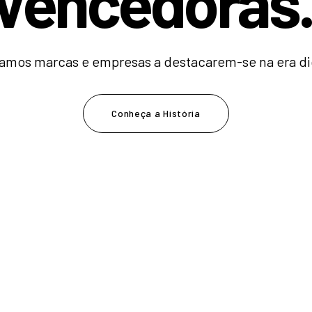
V
e
n
c
e
d
o
r
a
|
amos marcas e empresas a destacarem-se na era dig
Conheça a História