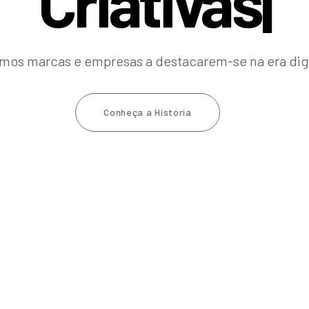
C
r
i
a
t
i
v
a
s
.
|
amos marcas e empresas a destacarem-se na era dig
Conheça a História