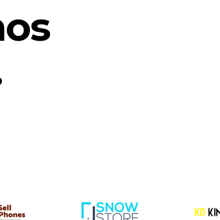
mos
.