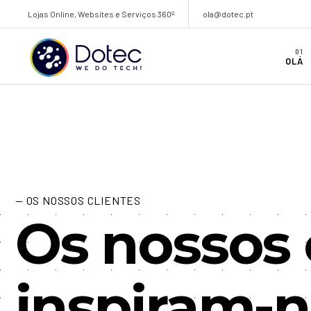
Lojas Online, Websites e Serviços 360º
ola@dotec.pt
OLÁ
— OS NOSSOS CLIENTES
Os nossos 
inspiram-n