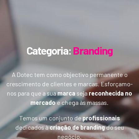
Categoria:
Branding
A Dotec tem como objectivo permanente o
crescimento de clientes e marcas. Esforçamo-
nos para que a sua
marca
seja
reconhecida no
mercado
e chega às massas.
Temos um conjunto de
profissionais
dedicados à
criação de branding
do seu
negócio.